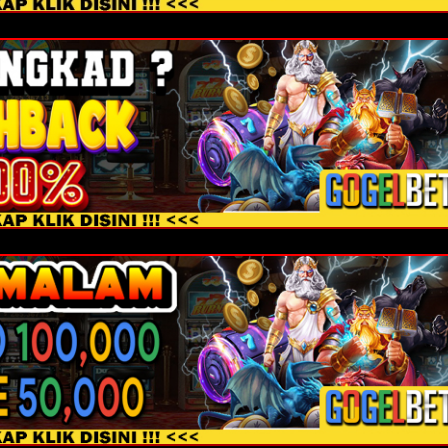
KHUSUS SLOT!
YA DI
GOGELBET
SITUS SLOT ONLINE TERBESAR, TERPERCAYA
KAMU.
RUNGKAD 100%
ukan deposit pertama kali
 GOGELBET (tidak untuk slot yang memilik 3 LINE)