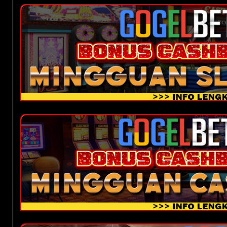
Semua keputusan dari pihak GOGELBET bersifat mutl
10. Khusus Deposit Dengan Nominal 100,000
16. Tidak boleh ada kesamaan Nama Rekening dan Meng
Syarat dan ketentuan berlaku :
11. Untuk Melakukan Withdraw Harus Mencapai 10x T
17. Promo ini tidak dapat digabung dengan promo lain.
PERKALIAN WAJIB PECAH ATAU CONNECT YA BOSSKU!! J
Cara Claim Bonus Bola Petir Olympus & Starlight Prince
12. Deposit 100,000 + 50,000 Bonus (x10 TURNOVER) 
Event ini tidak berlaku untuk deposit via PULSA & 
18. Apabila Kedapatan Melakukan Tindak Kecurangan
Berlaku Untuk Permainan Slot
PRAGMATIC
.
HUNTER/SLOT MONEY ROLL) Atau Melanggar Ketentuan 
Screenshot Bola ( PETIR / LOVE ) + Bill History ( TI
13. Apabila Kedapatan Melakukan Tindak Kecurangan
(
Minimal Bet Stake 800 (BUY 80,000).
Dan Uang Deposit Anda Akan Di Hanguskan !
Jangan dimainkan dan di WD terlebih dahulu sebelum
ROLL/KESAMAAN NAMA REKENING)
Atau Melanggar K
Minimal Win Free Spin 250,000 (20%).
HANGUS/BATAL
.
Ditarik Dan Uang Deposit Anda Akan Di Hanguskan !
19. Semua keputusan dari pihak GOGELBET bersifat mut
Minimal Win Buy Spin 300,000 (15%).
Menunjukkan riwayat ke Whatsapp / ke livechat kami
BONUS CASHBACK SLOT 3%
Maximal 1x claim 300,000.
14. Semua keputusan dari pihak GOGELBET bersifat mut
Posting Screnshot bola petir dan bill history anda ke
1hari Max 3x claim dengan Max Bonus 800,000.
tag 5 orang teman & gunakan Hastag
#claimpetirg
Terima Kasih Dan Semoga Beruntung ya Bosku.
Bonus Cashback hanya berlaku untuk permainan SLO
Jika Sudah Mengambil Event Lain Maka Tidak bisa M
NOTE :
JIKA MENGAMBIL PROMO INI TIDAK AKAN 
Bonus dihitung dari total kekalahan deposit dalam 1
Tidak diperbolehkan adanya kesamaan nama rekeni
Terima Kasih Dan Semoga Beruntung ya Bosku.
Minimal Kekalahan Dalam 1 Minggu Sebesar 500,000
Bebas IP.
Terima Kasih Dan Semoga Beruntung ya Bosku.
Bonus dibagikan setiap hari senin paling lambat puku
Semua keputusan dari pihak GOGELBET bersifat mutl
Bonus dapat dibatalkan jika melakukan kecurangan.
Contoh :.
Terima Kasih Dan Semoga Beruntung ya Bosku.
Menang Free Spin 1,000,000 x 20% = 200,000
BONUS CASHBACK LIVE CAS
Menang Buy Spin 1,000,000 - Modal Buy Spin 200,000