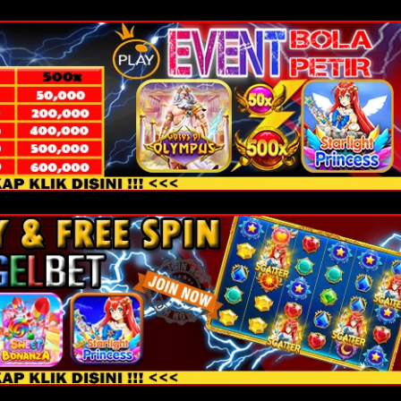
00,000 FREE 50,000
k Ikan Saat Perhitungan Turn Over Maka Tidak Bisa Melakukan
alid Maka Bonus Tidak Dapat Di Claim
1:00 - 06:00 WIB
,000
nya.
OT
 Di Situs GOGELBET.
 & STARLIGHT PRINCESS
a Tidak Bisa Melakukan Claim Bonus.
im 1x Saja Pada Waktu Yang Sudah Di Tetapkan.
Kecurangan.
Deposit Pertama Sudah tidak Bisa Melakukan Bet/Habis dan TO
ah 200 Perak Sebelum Anda Melakukan Deposit untuk Mengclai
do sudah Habis.
ka Tidak Mengisi Note Maka Bonus Tidak Bisa Di Claim.
a claim pada event yang lain.
h berganti hari maka bonus sudah tidak berlaku.
Belum Pada Jam Yang Sudah Ditetapkan Maka Promo Akan
g.
eposit dan Claim Kembali.
g Sudah Diberikan di x3 TO
 SPIN 15%